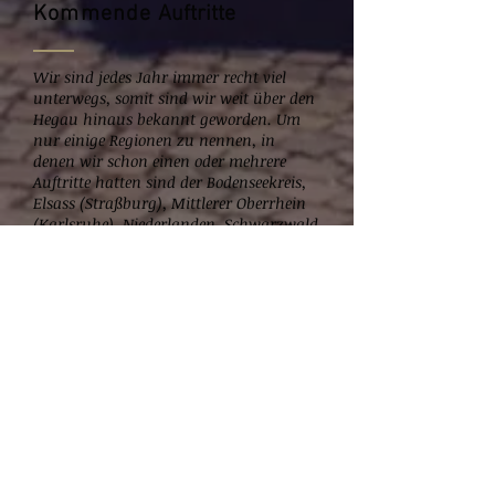
Kommende
Auftritte
Wir sind jedes Jahr immer recht viel
unterwegs, somit sind wir weit über den
Hegau hinaus bekannt geworden. Um
nur einige Regionen zu nennen, in
denen wir schon einen oder mehrere
Auftritte hatten sind der Bodenseekreis,
Elsass (Straßburg), Mittlerer Oberrhein
(Karlsruhe), Niederlanden, Schwarzwald
und der Rhein-Neckar-Region
(Heidelberg).
Auf dieses Jahr sind wir wieder
weitläufig unterwegs.
Zu dem Auftrittsprogramm >
Social Media Präsenz